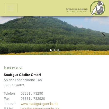
Impressum
Stadtgut Görlitz GmbH
An der Landeskrone 14a
02827 Görlitz
Telefon
03581 / 73290
Fax
03581 / 732920
Internet
www.stadtgut-goerlitz.de
E-Mail
info@stadtgut-goerlitz.de